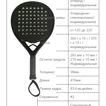
углерод /
индивидуальные
Углеродное/
Материал рамы:
стекловолокно/
индивидуальное
Ева:
от 12С до 22С
360 г ± 10 г / 370
Масса:
г ± 10 г /
индивидуальные
260 мм ± 10 мм /
Остаток средств:
270 мм ± 10 мм /
Индивидуальные
Толщина:
38мм
Длина:
470мм
Размер кадра:
83,4 кв.дюйма
Справиться:
#2
Стандартный