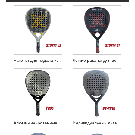
Ракетки для падела из 24-каратного алюминиевого волокна STORM V2
Легкие ракетки для весла 355 г STORM V1
Алюмиминированные ткани из углеродного волокна 18K Padel Rackets
Индивидуальный дизайн Diamond 3K Carbon Padel Racket с умным мостом