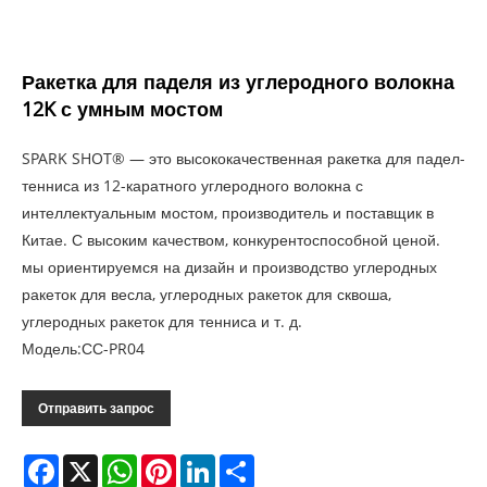
Ракетка для паделя из углеродного волокна
12K с умным мостом
SPARK SHOT® — это высококачественная ракетка для падел-
тенниса из 12-каратного углеродного волокна с
интеллектуальным мостом, производитель и поставщик в
Китае. С высоким качеством, конкурентоспособной ценой.
мы ориентируемся на дизайн и производство углеродных
ракеток для весла, углеродных ракеток для сквоша,
углеродных ракеток для тенниса и т. д.
Модель:СС-PR04
Отправить запрос
Facebook
X
WhatsApp
Pinterest
LinkedIn
Share