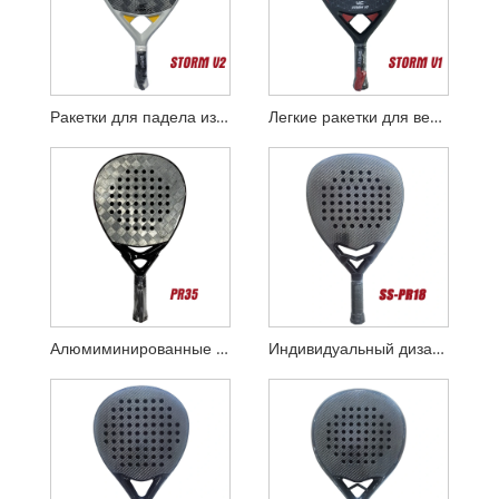
Ракетки для падела из 24-каратного алюминиевого волокна STORM V2
Легкие ракетки для весла 355 г STORM V1
Алюмиминированные ткани из углеродного волокна 18K Padel Rackets
Индивидуальный дизайн Diamond 3K Carbon Padel Racket с умным мостом