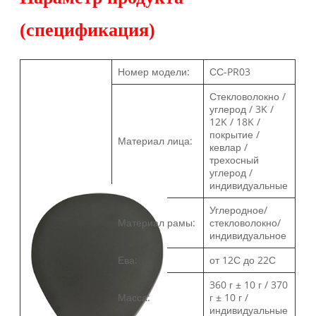
(спецификация)
Номер модели:
СС-PR03
Стекловолокно /
углерод / 3K /
12K / 18K /
покрытие /
Материал лица:
кевлар /
трехосный
углерод /
индивидуальные
Углеродное/
Материал рамы:
стекловолокно/
индивидуальное
Ева:
от 12С до 22С
360 г ± 10 г / 370
Масса:
г ± 10 г /
индивидуальные