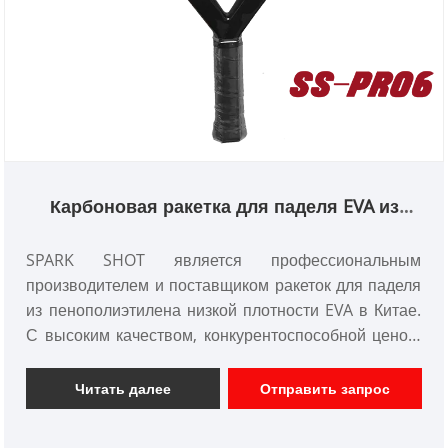
Карбоновая ракетка для паделя EVA из
полиэтиленовой пены низкой плотности
SPARK SHOT является профессиональным
производителем и поставщиком ракеток для паделя
из пенополиэтилена низкой плотности EVA в Китае.
С высоким качеством, конкурентоспособной ценой.
мы ориентируемся на дизайн и производство
ракеток для весла из углеродного волокна, ракеток
Читать далее
Отправить запрос
для сквоша из углеродного волокна, теннисных
ракеток из углеродного волокна и т. д.