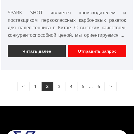
волокна для юниоров
SPARK SHOT является производителем и
поставщиком первоклассных карбоновых ракеток
для падел-тенниса в Китае. С высоким качеством,
конкурентоспособной ценой. мы ориентируемся на
дизайн и производство ракеток для весла из
углеродного волокна, ракеток для сквоша из
Читать далее
Отправить запрос
углеродного волокна, теннисных ракеток из
углеродного волокна и т. д.
<
1
2
3
4
5
...
6
>