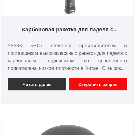
Карбоновая ракетка для паделя с
сердечником из пенополиэтилена низкой
плотности
SPARK SHOT является производителем и
поставщиком высококлассных ракеток для паделя с
карбоновым сердечником из вспененного
полиэтилена низкой плотности в Китае. С высоким
качеством, конкурентоспособной ценой. мы
ориентируемся на дизайн и производство
Читать далее
Отправить запрос
углеродных ракеток для весла, углеродных ракеток
для сквоша, углеродных ракеток для тенниса и т. д.