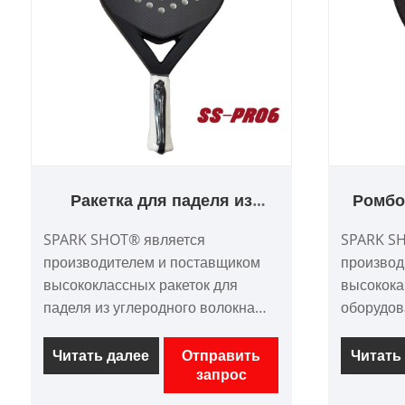
Ракетка для паделя из
Ромбо
углеродного волокна EVA
паде
SPARK SHOT® является
SPARK S
Memory Core 3K
производителем и поставщиком
производ
высококлассных ракеток для
высокока
паделя из углеродного волокна
оборудов
круглой формы EVA Memory Core
качество
3K в Китае. С высоким качеством,
ценой. Р
Читать далее
Отправить
Читать
запрос
конкурентоспособной ценой. мы
весла из
ориентируемся на дизайн и
материал