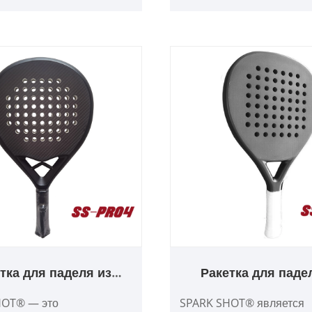
а лицевой материал -
углеродных ракеток для 
ое волокно 12K.
углеродных ракеток для 
ция моста обеспечивает
углеродных ракеток для 
 и контроль с хорошей
т. д.
ю и высоким
ием вибрации.
тка для паделя из
Ракетка для паде
одного волокна 3K с
углеродного воло
HOT® — это
SPARK SHOT® является
умным мостом