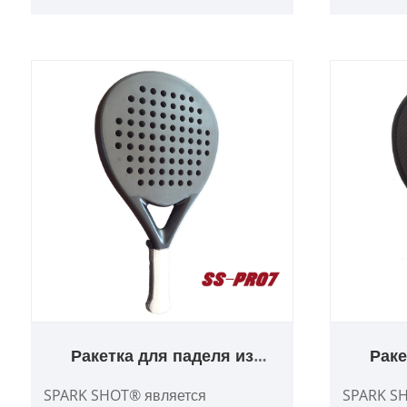
производство углеродных ракеток
углерод, 
для весла, углеродных ракеток
углеродн
для сквоша, углеродных ракеток
Конструк
для тенниса и т. д.
точность
мощность
поглощен
Ракетка для паделя из
Раке
углеродного волокна 3K
углер
SPARK SHOT® является
SPARK S