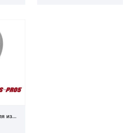
весла,
ориентируемся на дизайн и
сквоша,
производство углеродных ракеток
тенниса и
для весла, углеродных ракеток
для сквоша, углеродных ракеток
для тенниса и т. д.
ля из
кна 3K