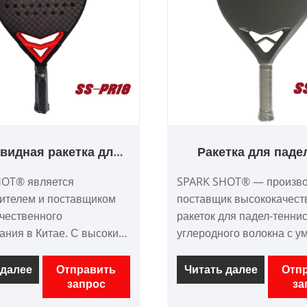
видная ракетка для
Ракетка для паде
ля из углеродного
углеродного воло
HOT® является
SPARK SHOT® — произво
волокна
умным мосто
ителем и поставщиком
поставщик высококачес
чественного
ракеток для падел-теннис
ания в Китае. С высоким
углеродного волокна с 
м, конкурентоспособной
мостом в Китае. С высок
омбовидная ракетка для
качеством, конкурентосп
 далее
Отправить
Читать далее
Отп
запрос
за
 углеродного волокна,
ценой. мы ориентируемс
 рамы - полностью
дизайн и производство