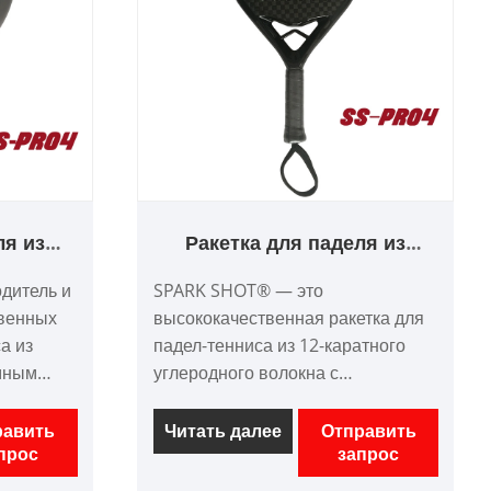
ля из
Ракетка для паделя из
кна с
углеродного волокна 12K с
дитель и
SPARK SHOT® — это
м
умным мостом
твенных
высококачественная ракетка для
а из
падел-тенниса из 12-каратного
умным
углеродного волокна с
им
интеллектуальным мостом,
особной
производитель и поставщик в
равить
Читать далее
Отправить
прос
запрос
я на
Китае. С высоким качеством,
конкурентоспособной ценой. мы